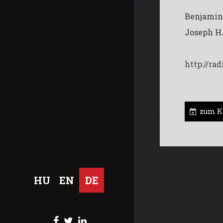
Benjamin
Joseph H
http://ra
zum K
HU
EN
DE