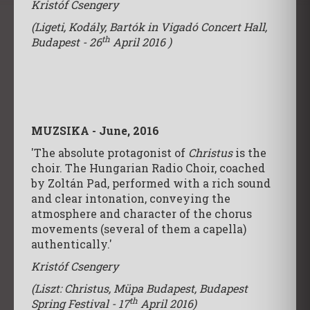
Kristóf Csengery
(Ligeti, Kodály, Bartók in Vigadó Concert Hall,
th
Budapest - 26
April 2016 )
MUZSIKA - June, 2016
'The absolute protagonist of
Christus
is the
choir. The Hungarian Radio Choir, coached
by Zoltán Pad, performed with a rich sound
and clear intonation, conveying the
atmosphere and character of the chorus
movements (several of them a capella)
authentically.'
Kristóf Csengery
(Liszt: Christus, Müpa Budapest, Budapest
th
Spring Festival - 17
April 2016)